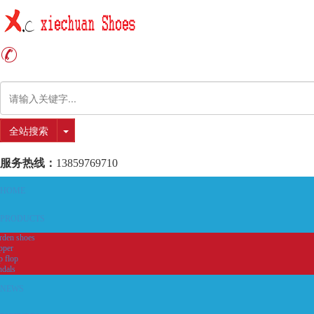
全站搜索
服务热线：
13859769710
HOME
PRODUCTS
rden shoes
pper
p flop
ndals
NEWS