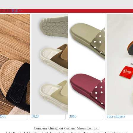
相关推荐
更多>>
505
3020
3016
Slice slippers
Company:Quanzhou xiechuan Shoes Co., Ltd.