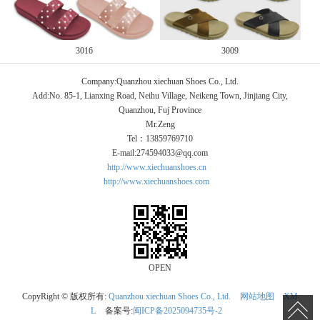
3016
3009
Company:Quanzhou xiechuan Shoes Co., Ltd.
Add:No. 85-1, Lianxing Road, Neihu Village, Neikeng Town, Jinjiang City,
Quanzhou, Fuj Province
Mr.Zeng
Tel：13859769710
E-mail:274594033@qq.com
http://www.xiechuanshoes.cn
http://www.xiechuanshoes.com
OPEN
CopyRight © 版权所有:
Quanzhou xiechuan Shoes Co., Ltd.
网站地图
XM
L
备案号:
闽ICP备2025094735号-2