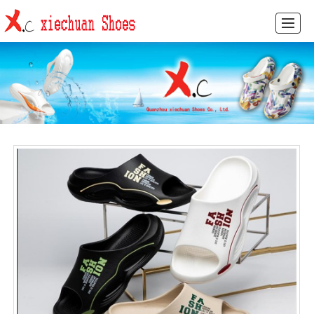
HOME
PRODUCTS
NEWS
PICTURES
ABOUT US
FEEDBACK
CONTACT US
CN