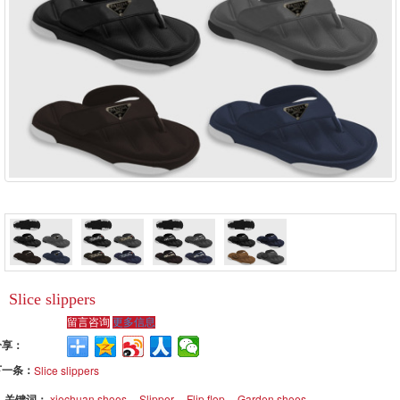
Slice slippers
留言咨询
更多信息
分享：
下一条：
Slice slippers
关键词：
xiechuan shoes
Slipper
Flip flop
Garden shoes