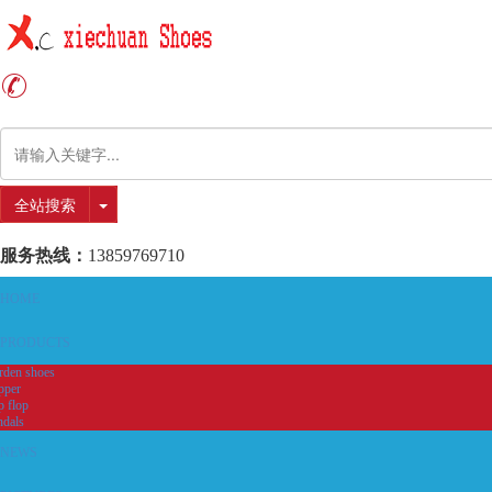
全站搜索
服务热线：
13859769710
HOME
PRODUCTS
rden shoes
pper
p flop
ndals
NEWS