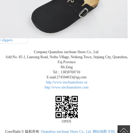
e slippers
Company:Quanzhou xiechuan Shoes Co., Ltd.
Add:No. 85-1, Lianxing Road, Neihu Village, Neikeng Town, Jinjiang City, Quanzhou,
Fuj Province
Mr.Zeng
Tel：13859769710
E-mail:274594033@qq.com
http://www.xiechuanshoes.cn
http://www.xiechuanshoes.com
OPEN
CopyRight © 版权所有:
Quanzhou xiechuan Shoes Co., Ltd.
网站地图
XML
备案号: